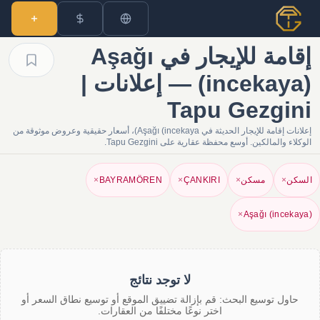
إقامة للإيجار في Aşağı
(incekaya) — إعلانات |
Tapu Gezgini
إعلانات إقامة للإيجار الحديثة في Aşağı (incekaya)، أسعار حقيقية وعروض موثوقة من
الوكلاء والمالكين. أوسع محفظة عقارية على Tapu Gezgini.
السكن
×
مسكن
×
ÇANKIRI
×
BAYRAMÖREN
×
×
Aşağı (incekaya)
لا توجد نتائج
حاول توسيع البحث: قم بإزالة تضييق الموقع أو توسيع نطاق السعر أو
اختر نوعًا مختلفًا من العقارات.