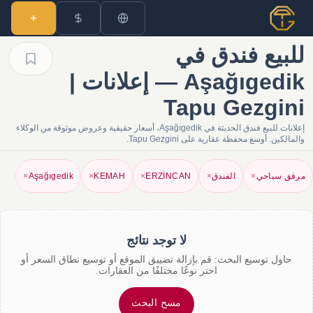
للبيع فندق في
Aşağıgedik — إعلانات |
Tapu Gezgini
إعلانات للبيع فندق الحديثة في Aşağıgedik، أسعار حقيقية وعروض موثوقة من الوكلاء
والمالكين. أوسع محفظة عقارية على Tapu Gezgini.
مرفق سياحي
×
الفندق
×
ERZİNCAN
×
KEMAH
×
Aşağıgedik
×
لا توجد نتائج
حاول توسيع البحث: قم بإزالة تضييق الموقع أو توسيع نطاق السعر أو
اختر نوعًا مختلفًا من العقارات.
مسح البحث