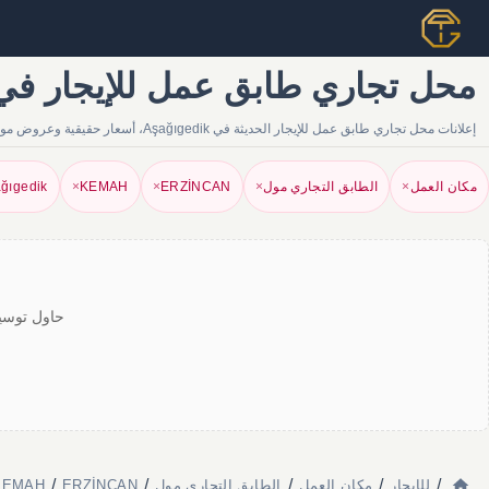
محل تجاري طابق عمل للإيجار في Aşağıgedik — إعلانات | pu Gezgini
إعلانات محل تجاري طابق عمل للإيجار الحديثة في Aşağıgedik، أسعار حقيقية وعروض موثوقة من الوكلاء والمالكين. أوسع محفظة عقارية على Tapu Gezgini.
مكان العمل
×
الطابق التجاري مول
×
ERZİNCAN
×
KEMAH
×
ğıgedik
حاول توسيع
/
/
/
/
/
للإيجار
مكان العمل
الطابق التجاري مول
ERZİNCAN
KEMAH محل تجاري طابق عمل لل