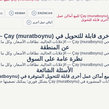
u)
KEMAH
ERZİNCAN
Çay (muratboynu) للبيع أماكن عمل
أخرى قابلة للتحويل
أماكن عمل أخرى
ويل في Çay (muratboynu) — إعلانات وأسعار
رات المحلي.
عن المنطقة
رات المحلي.
نظرة عامة على السوق
رات المحلي.
الأسئلة الشائعة
 أماكن عمل أخرى قابلة للتحويل المتوفرة في Çay (muratboynu)؟