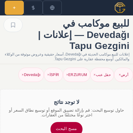
للبيع موكامب في
Devedağı — إعلانات |
Tapu Gezgini
إعلانات للبيع موكامب الحديثة في Devedağı، أسعار حقيقية وعروض موثوقة من الوكلاء
والمالكين. أوسع محفظة عقارية على Tapu Gezgini.
أرض
×
حقل عنب
×
ERZURUM
×
İSPİR
×
Devedağı
×
لا توجد نتائج
حاول توسيع البحث: قم بإزالة تضييق الموقع أو توسيع نطاق السعر أو
اختر نوعًا مختلفًا من العقارات.
مسح البحث