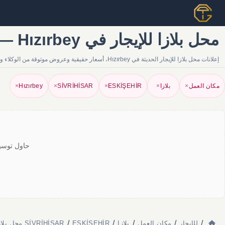
محل بلازا للإيجار في Hızırbey — إعلانات | Tapu Gezgini
إعلانات محل بلازا للإيجار الحديثة في Hızırbey، أسعار حقيقية وعروض موثوقة من الوكلاء والمالكين. أوسع محفظة عقارية على Tapu Gezgini.
مكان العمل
×
بلازا
×
ESKİŞEHİR
×
SİVRİHİSAR
×
Hızırbey
×
حاول توسيع
/
/
/
/
/
للإيجار
مكان العمل
بلازا
ESKİŞEHİR
SİVRİHİSAR محل بلازا للإيجار