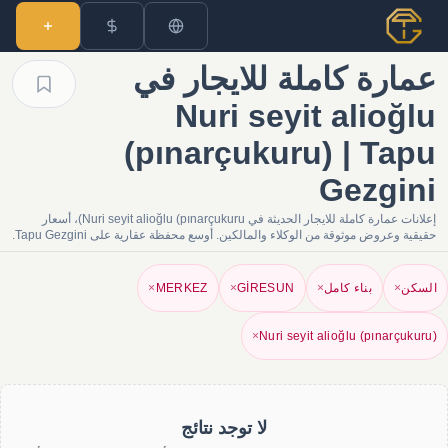
عمارة كاملة للايجار في
Nuri seyit alioğlu
(pınarçukuru) | Tapu
Gezgini
إعلانات عمارة كاملة للايجار الحديثة في Nuri seyit alioğlu (pınarçukuru)، أسعار
حقيقية وعروض موثوقة من الوكلاء والمالكين. أوسع محفظة عقارية على Tapu Gezgini.
السكن
×
بناء كامل
×
GİRESUN
×
MERKEZ
×
×
Nuri seyit alioğlu (pınarçukuru)
لا توجد نتائج