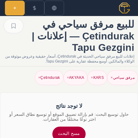
للبيع مرفق سياحي في
Çetindurak — إعلانات |
Tapu Gezgini
إعلانات للبيع مرفق سياحي الحديثة في Çetindurak، أسعار حقيقية وعروض موثوقة من
الوكلاء والمالكين. أوسع محفظة عقارية على Tapu Gezgini.
مرفق سياحي
×
KARS
×
AKYAKA
×
Çetindurak
×
لا توجد نتائج
حاول توسيع البحث: قم بإزالة تضييق الموقع أو توسيع نطاق السعر أو
اختر نوعًا مختلفًا من العقارات.
مسح البحث