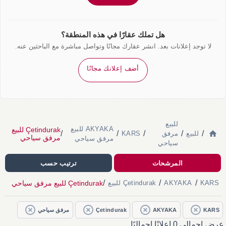
هل تملك عقارًا في هذه المنطقة؟
لا توجد إعلانات بعد. انشر عقارك مجانًا وتواصل مباشرة مع الباحثين عنه.
أضف إعلانك مجانًا
للبيع
AKYAKA للبيع
Çetindurak للبيع
/
/
/
/
/
للبيع
مرفق
KARS
مرفق سياحي
مرفق سياحي
سياحي
المرشحات
ترتيب حسب
/
/
/
Çetindurak للبيع مرفق سياحي
KARS
AKYAKA
Çetindurak للبيع
KARS
AKYAKA
Çetindurak
مرفق سياحي
عرض إجمالي 0 إعلانًا إجماليًا