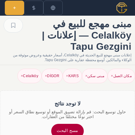
مبنى مهجع للبيع في
Celalköy — إعلانات |
Tapu Gezgini
إعلانات مبنى مهجع للبيع الحديثة في Celalköy، أسعار حقيقية وعروض موثوقة من
الوكلاء والمالكين. أوسع محفظة عقارية على Tapu Gezgini.
مكان العمل
×
مبنى سكن
×
KARS
×
DİGOR
×
Celalköy
×
لا توجد نتائج
حاول توسيع البحث: قم بإزالة تضييق الموقع أو توسيع نطاق السعر أو
اختر نوعًا مختلفًا من العقارات.
مسح البحث