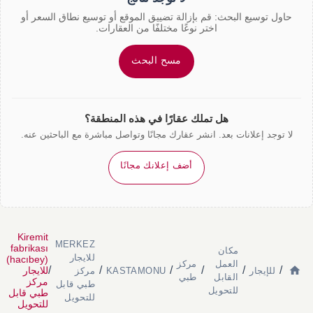
حاول توسيع البحث: قم بإزالة تضييق الموقع أو توسيع نطاق السعر أو
اختر نوعًا مختلفًا من العقارات.
مسح البحث
هل تملك عقارًا في هذه المنطقة؟
لا توجد إعلانات بعد. انشر عقارك مجانًا وتواصل مباشرة مع الباحثين عنه.
أضف إعلانك مجانًا
Kiremit
MERKEZ
fabrikası
مكان
للايجار
(hacıbey)
العمل
مركز
/
/
/
/
/
/
للايجار
للإيجار
KASTAMONU
مركز
القابل
طبي
مركز
طبي قابل
للتحويل
طبي قابل
للتحويل
للتحويل