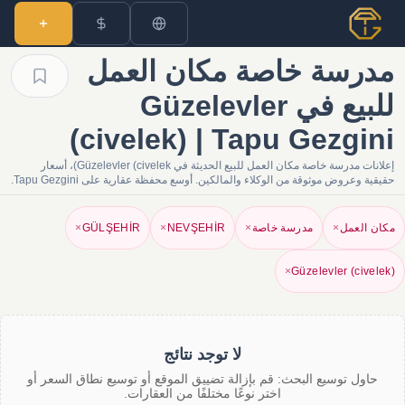
مدرسة خاصة مكان العمل
للبيع في Güzelevler
(civelek) | Tapu Gezgini
إعلانات مدرسة خاصة مكان العمل للبيع الحديثة في Güzelevler (civelek)، أسعار
حقيقية وعروض موثوقة من الوكلاء والمالكين. أوسع محفظة عقارية على Tapu Gezgini.
مكان العمل
×
مدرسة خاصة
×
NEVŞEHİR
×
GÜLŞEHİR
×
×
Güzelevler (civelek)
لا توجد نتائج
حاول توسيع البحث: قم بإزالة تضييق الموقع أو توسيع نطاق السعر أو
اختر نوعًا مختلفًا من العقارات.