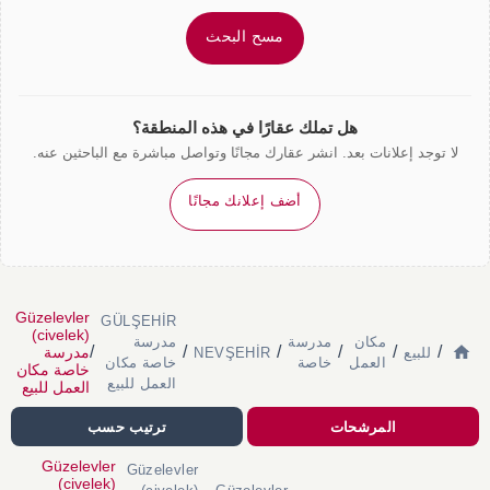
مسح البحث
هل تملك عقارًا في هذه المنطقة؟
لا توجد إعلانات بعد. انشر عقارك مجانًا وتواصل مباشرة مع الباحثين عنه.
أضف إعلانك مجانًا
Güzelevler
GÜLŞEHİR
(civelek)
مكان
مدرسة
مدرسة
/
/
/
/
/
/
مدرسة
للبيع
NEVŞEHİR
العمل
خاصة
خاصة مكان
خاصة مكان
العمل للبيع
العمل للبيع
المرشحات
ترتيب حسب
Güzelevler
Güzelevler
(civelek)