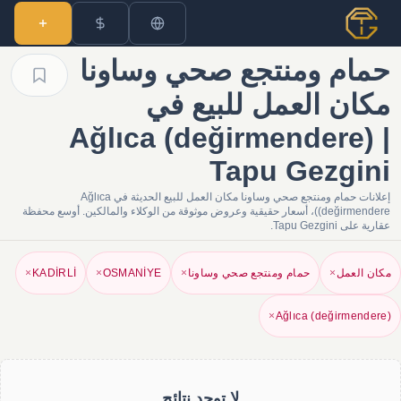
حمام ومنتجع صحي وساونا
مكان العمل للبيع في
Ağlıca (değirmendere) |
Tapu Gezgini
إعلانات حمام ومنتجع صحي وساونا مكان العمل للبيع الحديثة في Ağlıca
(değirmendere)، أسعار حقيقية وعروض موثوقة من الوكلاء والمالكين. أوسع محفظة
عقارية على Tapu Gezgini.
مكان العمل
×
حمام ومنتجع صحي وساونا
×
OSMANİYE
×
KADİRLİ
×
×
Ağlıca (değirmendere)
لا توجد نتائج