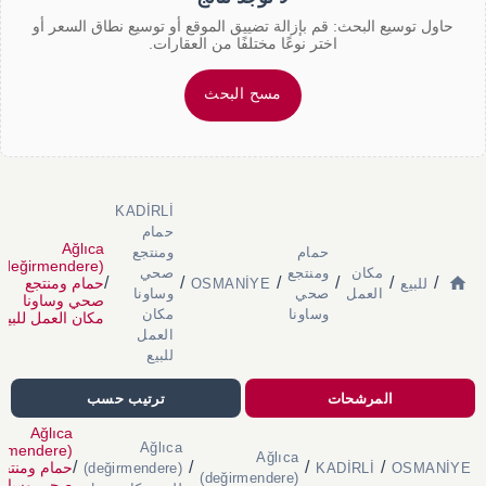
حاول توسيع البحث: قم بإزالة تضييق الموقع أو توسيع نطاق السعر أو
اختر نوعًا مختلفًا من العقارات.
مسح البحث
KADİRLİ
حمام
Ağlıca
حمام
ومنتجع
(değirmendere)
مكان
ومنتجع
صحي
/
/
/
/
/
/
حمام ومنتجع
للبيع
OSMANİYE
العمل
صحي
وساونا
صحي وساونا
وساونا
مكان
مكان العمل للبيع
العمل
للبيع
المرشحات
ترتيب حسب
Ağlıca
Ağlıca
irmendere)
Ağlıca
/
/
/
/
حمام ومنتجع
(değirmendere)
KADİRLİ
OSMANİYE
(değirmendere)
صحي وساون