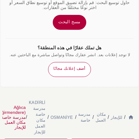
حاول توسيع البحث: قم بإزالة تضييق الموقع أو توسيع نطاق السعر أو
اختر نوعًا مختلفًا من العقارات.
مسح البحث
هل تملك عقارًا في هذه المنطقة؟
لا توجد إعلانات بعد. انشر عقارك مجانًا وتواصل مباشرة مع الباحثين عنه.
أضف إعلانك مجانًا
KADİRLİ
Ağlıca
مدرسة
eğirmendere)
مكان
مدرسة
خاصة
/
/
/
/
/
/
مدرسة خاصة
للإيجار
OSMANİYE
العمل
خاصة
مكان
مكان العمل
العمل
للإيجار
للإيجار