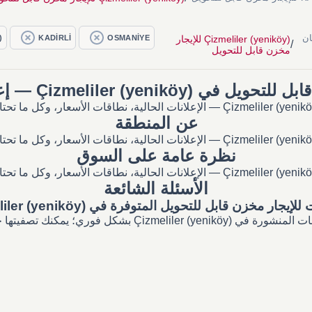
ر مكان
Çizmeliler (yeniköy) للإيجار
OSMANİYE
KADİRLİ
)
/
مخزن قابل للتحويل
Çizmeliler (yenikö) — إعلانات وأسعار
عن المنطقة
نظرة عامة على السوق
الأسئلة الشائعة
لإيجار مخزن قابل للتحويل المتوفرة في Çizmeliler (yeniköy)؟