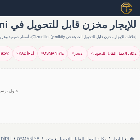
للإيجار مخزن قابل للتحويل في Çizmeliler (yeniköy) | Tapu Gezgini
إعلانات للإيجار مخزن قابل للتحويل الحديثة في Çizmeliler (yeniköy)، أسعار حقيقية وعروض موثوقة من الوكلاء والمالكين. أوسع محفظة عقارية على Tapu Gezgini.
مكان العمل القابل للتحويل
×
متجر
×
OSMANİYE
×
KADİRLİ
×
niköy)
حاول توسيع
/
/
/
/
/
للإيجار
مكان العمل القابل للتحويل
متجر
OSMANİYE
KADİRLİ للإيجار مخزن قاب