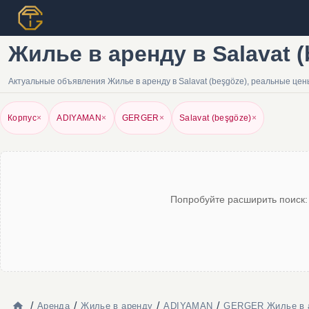
Жилье в аренду в Salavat 
Актуальные объявления Жилье в аренду в Salavat (beşgöze), реальные це
Корпус
×
ADIYAMAN
×
GERGER
×
Salavat (beşgöze)
×
Попробуйте расширить поиск:
/
/
/
/
Аренда
Жилье в аренду
ADIYAMAN
GERGER Жилье в 