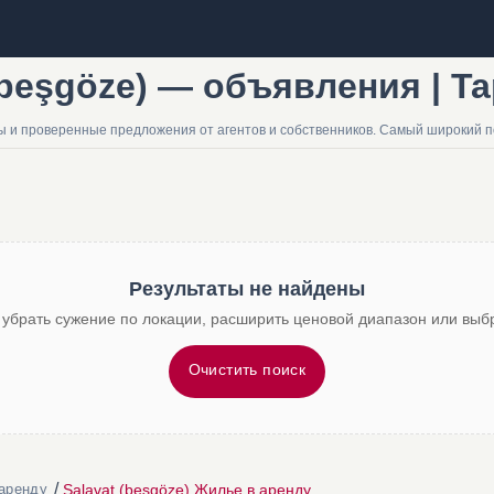
(beşgöze) — объявления | Ta
ны и проверенные предложения от агентов и собственников. Самый широкий п
Результаты не найдены
 убрать сужение по локации, расширить ценовой диапазон или выбр
Очистить поиск
/
Salavat (beşgöze) Жилье в аренду
аренду