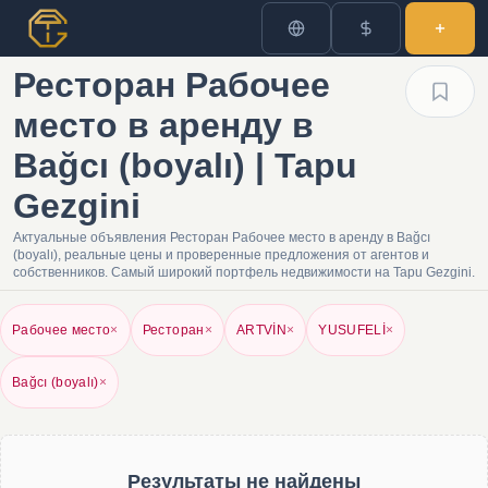
Ресторан Рабочее
место в аренду в
Bağcı (boyalı) | Tapu
Gezgini
Актуальные объявления Ресторан Рабочее место в аренду в Bağcı
(boyalı), реальные цены и проверенные предложения от агентов и
собственников. Самый широкий портфель недвижимости на Tapu Gezgini.
Рабочее место
×
Ресторан
×
ARTVİN
×
YUSUFELİ
×
Bağcı (boyalı)
×
Результаты не найдены