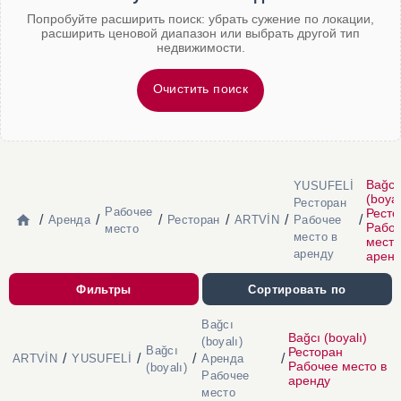
Попробуйте расширить поиск: убрать сужение по локации,
расширить ценовой диапазон или выбрать другой тип
недвижимости.
Очистить поиск
Bağcı
YUSUFELİ
(boyal
Ресторан
Рабочее
Ресто
/
/
/
/
/
/
Аренда
Ресторан
ARTVİN
Рабочее
Рабо
место
место в
место
аренду
арен
Фильтры
Сортировать по
Bağcı
Bağcı (boyalı)
(boyalı)
Bağcı
Ресторан
/
/
/
/
ARTVİN
YUSUFELİ
Аренда
Рабочее место в
(boyalı)
Рабочее
аренду
место