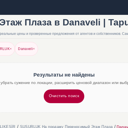
аж Плаза в Danaveli | Tapu
реальные цены и проверенные предложения от агентов и собственников. Са
RLUK
×
Danaveli
×
Результаты не найдены
 убрать сужение по локации, расширить ценовой диапазон или выбр
Очистить поиск
/
/
Danav
LIKESİR
SUSURLUK На продажу Переносимый Этаж Плаза