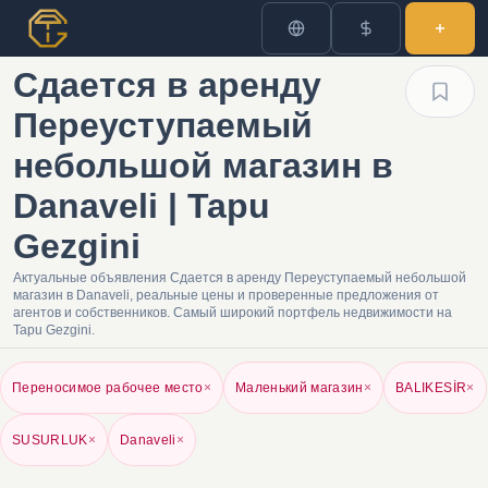
Сдается в аренду
Переуступаемый
небольшой магазин в
Danaveli | Tapu
Gezgini
Актуальные объявления Сдается в аренду Переуступаемый небольшой
магазин в Danaveli, реальные цены и проверенные предложения от
агентов и собственников. Самый широкий портфель недвижимости на
Tapu Gezgini.
Переносимое рабочее место
×
Маленький магазин
×
BALIKESİR
×
SUSURLUK
×
Danaveli
×