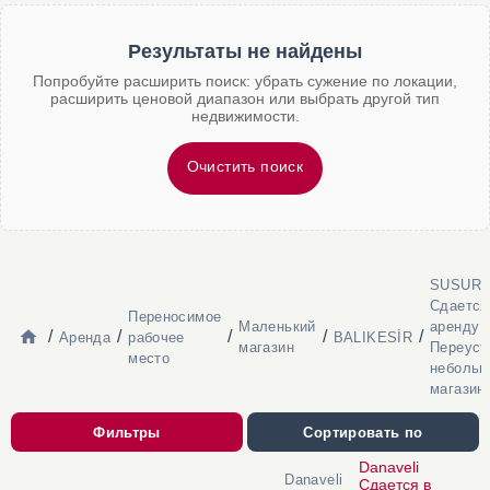
Результаты не найдены
Попробуйте расширить поиск: убрать сужение по локации,
расширить ценовой диапазон или выбрать другой тип
недвижимости.
Очистить поиск
SUSURL
Сдается
Переносимое
Маленький
аренду
/
/
/
/
/
Аренда
рабочее
BALIKESİR
магазин
Переуст
место
небольш
магазин
Фильтры
Сортировать по
Danaveli
Danaveli
Сдается в