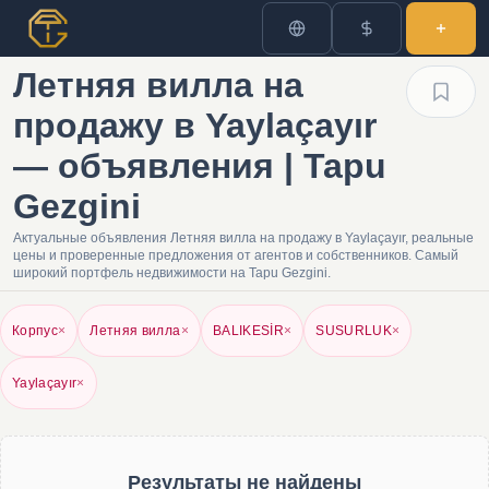
Летняя вилла на
продажу в Yaylaçayır
— объявления | Tapu
Gezgini
Актуальные объявления Летняя вилла на продажу в Yaylaçayır, реальные
цены и проверенные предложения от агентов и собственников. Самый
широкий портфель недвижимости на Tapu Gezgini.
Корпус
×
Летняя вилла
×
BALIKESİR
×
SUSURLUK
×
Yaylaçayır
×
Результаты не найдены