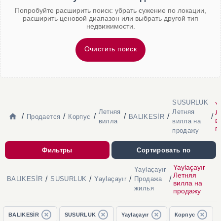
Попробуйте расширить поиск: убрать сужение по локации,
расширить ценовой диапазон или выбрать другой тип
недвижимости.
Очистить поиск
SUSURLUK
Y
Летняя
Летняя
Л
/
/
/
/
/
/
Продается
Корпус
BALIKESİR
в
вилла
вилла на
п
продажу
Фильтры
Сортировать по
Yaylaçayır
Yaylaçayır
Летняя
/
/
/
/
BALIKESİR
SUSURLUK
Yaylaçayır
Продажа
вилла на
жилья
продажу
BALIKESİR
SUSURLUK
Yaylaçayır
Корпус