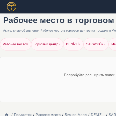
Рабочее место в торговом 
Актуальные объявления Рабочее место в торговом центре на продажу в Me
Рабочее место
×
Торговый центр
×
DENİZLİ
×
SARAYKÖY
×
Me
Попробуйте расширить поиск:
/
/
/
/
/
Продается
Рабочее место
Бизнес Молл
DENİZLİ
SAR