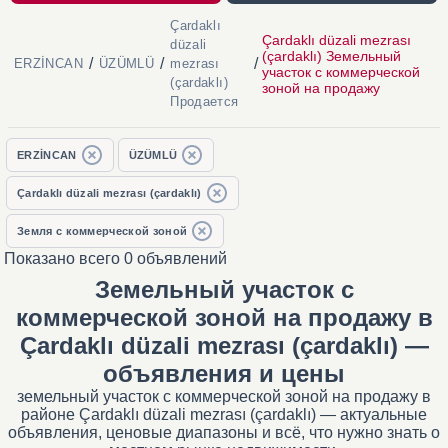
Çardaklı
Çardaklı düzali mezrası
düzali
(çardaklı) Земельный
/
/
/
ERZİNCAN
ÜZÜMLÜ
mezrası
участок с коммерческой
(çardaklı)
зоной на продажу
Продается
ERZİNCAN
ÜZÜMLÜ
Çardaklı düzali mezrası (çardaklı)
Земля с коммерческой зоной
Показано всего 0 объявлений
Земельный участок с
коммерческой зоной на продажу в
Çardaklı düzali mezrası (çardaklı) —
объявления и цены
земельный участок с коммерческой зоной на продажу в
районе Çardaklı düzali mezrası (çardaklı) — актуальные
объявления, ценовые диапазоны и всё, что нужно знать о