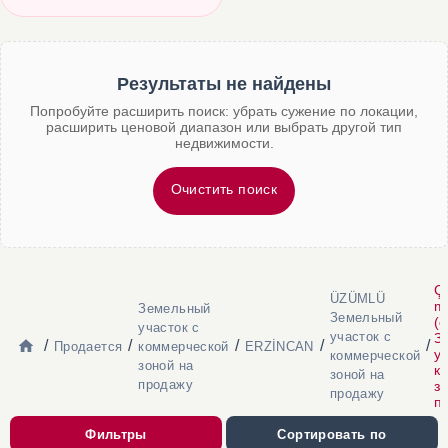
Результаты не найдены
Попробуйте расширить поиск: убрать сужение по локации,
расширить ценовой диапазон или выбрать другой тип
недвижимости.
Очистить поиск
Ça
ÜZÜMLÜ
m
Земельный
Земельный
(ç
участок с
участок с
З
/
/
/
/
/
Продается
коммерческой
ERZİNCAN
уч
коммерческой
зоной на
к
зоной на
продажу
з
продажу
п
Фильтры
Сортировать по