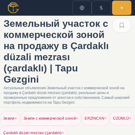
Земельный участок с
коммерческой зоной
на продажу в Çardaklı
düzali mezrası
(çardaklı) | Tapu
Gezgini
Актуальные объявления Земельный участок с коммерческой зоной на
продажу в Çardaklı düzali mezrası (çardaklı), реальные цены и
проверенные предложения от агентов и собственников. Самый широкий
портфель недвижимости на Tapu Gezgini.
Земля
×
Земля с коммерческой зоной
×
ERZİNCAN
×
ÜZÜMLÜ
×
Çardaklı düzali mezrası (çardaklı)
×