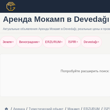
Аренда Мокамп в Devedağı
Актуальные объявления Аренда Мокамп в Devedağı, реальные цены и пров
Земля
×
Виноградник
×
ERZURUM
×
İSPİR
×
Devedağı
×
Попробуйте расширить поиск:
/
/
/
/
/
Аренда
Туристический объект
Мокамп
ERZURUM
İSP