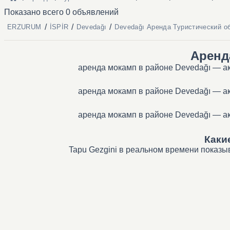
Показано всего 0 объявлений
/
/
/
ERZURUM
İSPİR
Devedağı
Devedağı Аренда Туристический о
Аренд
аренда мокамп в районе Devedağı — ак
аренда мокамп в районе Devedağı — ак
аренда мокамп в районе Devedağı — ак
Каки
Tapu Gezgini в реальном времени показы