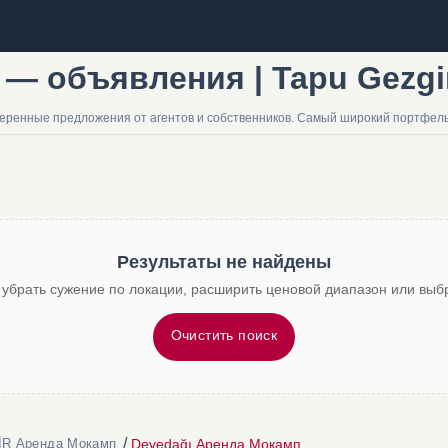
 — объявления | Tapu Gezgi
еренные предложения от агентов и собственников. Самый широкий портфель 
Результаты не найдены
 убрать сужение по локации, расширить ценовой диапазон или выбр
Очистить поиск
/
Devedağı Аренда Мокамп
İR Аренда Мокамп