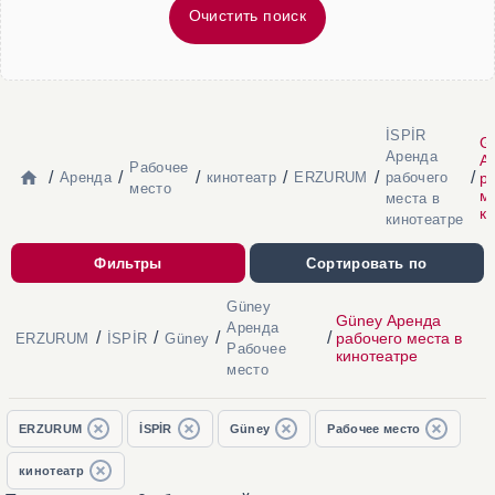
Очистить поиск
İSPİR
G
Аренда
А
Рабочее
/
/
/
/
/
/
р
Аренда
кинотеатр
ERZURUM
рабочего
место
ме
места в
к
кинотеатре
Фильтры
Сортировать по
Güney
Güney Аренда
Аренда
/
/
/
/
рабочего места в
ERZURUM
İSPİR
Güney
Рабочее
кинотеатре
место
ERZURUM
İSPİR
Güney
Рабочее место
кинотеатр