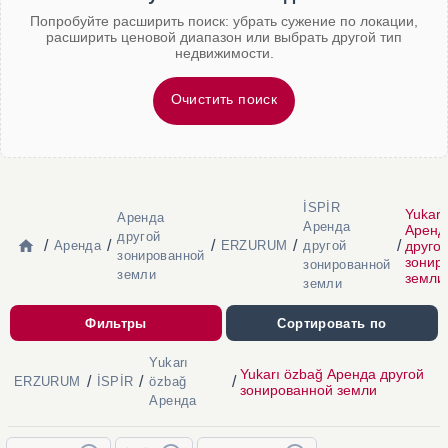
Попробуйте расширить поиск: убрать сужение по локации,
расширить ценовой диапазон или выбрать другой тип
недвижимости.
Очистить поиск
İSPİR
Yukarı
Аренда
Аренда
Аренд
другой
/
/
/
/
/
друго
Аренда
ERZURUM
другой
зонированной
зонир
зонированной
земли
земли
земли
Фильтры
Сортировать по
Yukarı
Yukarı özbağ Аренда другой
/
/
/
ERZURUM
İSPİR
özbağ
зонированной земли
Аренда