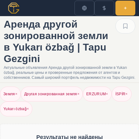
Аренда другой
зонированной земли
в Yukarı özbağ | Tapu
Gezgini
Актуальные объявления Аренда другой зонированной земли в Yukarı
özbağ, реальные цены и проверенные предложения от агентов и
собственников. Самый широкий портфель недвижимости на Tapu Gezgini.
Земля
×
Другая зонированная земля
×
ERZURUM
×
İSPİR
×
Yukarı özbağ
×
Результаты не найдены