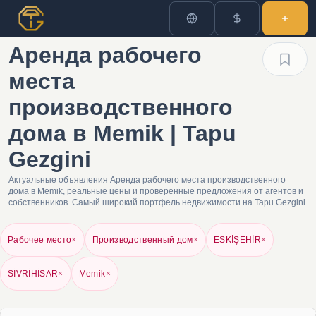
Аренда рабочего
места
производственного
дома в Memik | Tapu
Gezgini
Актуальные объявления Аренда рабочего места производственного
дома в Memik, реальные цены и проверенные предложения от агентов и
собственников. Самый широкий портфель недвижимости на Tapu Gezgini.
Рабочее место
×
Производственный дом
×
ESKİŞEHİR
×
SİVRİHİSAR
×
Memik
×