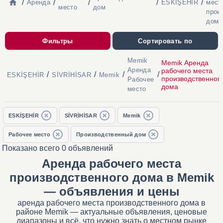
/
/
/
/
/
Аренда
ESKİŞEHİR
мест
место
дом
прои
дома
Фильтры
Сортировать по
Memik
Memik Аренда
Аренда
рабочего места
/
/
/
/
ESKİŞEHİR
SİVRİHİSAR
Memik
производственног
Рабочее
дома
место
ESKİŞEHİR
SİVRİHİSAR
Memik
Рабочее место
Производственный дом
Показано всего 0 объявлений
Аренда рабочего места
производственного дома в Memik
— объявления и цены
аренда рабочего места производственного дома в
районе Memik — актуальные объявления, ценовые
диапазоны и всё, что нужно знать о местном рынке