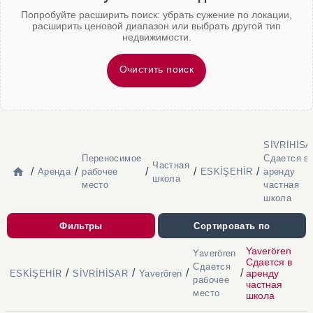
Попробуйте расширить поиск: убрать сужение по локации,
расширить ценовой диапазон или выбрать другой тип
недвижимости.
Очистить поиск
SİVRİHİS
Переносимое
Сдается в
Частная
/
/
/
/
/
Аренда
рабочее
ESKİŞEHİR
аренду
школа
место
частная
школа
Фильтры
Сортировать по
Yaverören
Yaverören
Сдается в
Сдается
/
/
/
/
аренду
ESKİŞEHİR
SİVRİHİSAR
Yaverören
рабочее
частная
место
школа