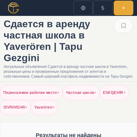
Сдается в аренду
частная школа в
Yaverören | Tapu
Gezgini
Актуальные объявления Сдается в аренду частная школа в Yaverören,
реальные цены и проверенные предложения от агентов и
собственников. Самый широкий портфель недвижимости на Tapu Gezgini.
Переносимое рабочее место
×
Частная школа
×
ESKİŞEHİR
×
SİVRİHİSAR
×
Yaverören
×
Результаты не найдены