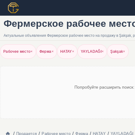
Фермерское рабочее место 
Актуальные объявления Фермерское рабочее место на продажу в Şakşak, 
Рабочее место
×
Ферма
×
HATAY
×
YAYLADAĞI
×
Şakşak
×
Попробуйте расширить поиск:
/
/
/
/
/
Продается
Рабочее место
Ферма
HATAY
YAYLADAĞI 