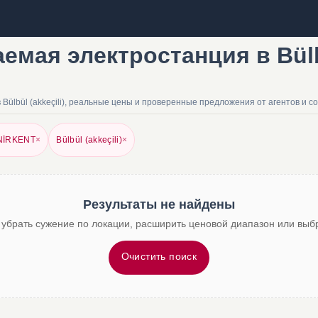
мая электростанция в Bülbül
ülbül (akkeçili), реальные цены и проверенные предложения от агентов и 
NİRKENT
×
Bülbül (akkeçili)
×
Результаты не найдены
 убрать сужение по локации, расширить ценовой диапазон или выбр
Очистить поиск