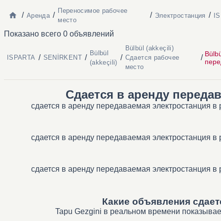
Переносимое рабочее
/
/
/
/
Аренда
Электростанция
I
место
Показано всего 0 объявлений
Bülbül (akkeçili)
Bülbül
Bülbü
/
/
/
/
ISPARTA
SENİRKENT
Сдается рабочее
пере
(akkeçili)
место
Сдается в аренду передав
сдается в аренду передаваемая электростанция в р
сдается в аренду передаваемая электростанция в р
сдается в аренду передаваемая электростанция в р
Какие объявления сдаетс
Tapu Gezgini в реальном времени показывает