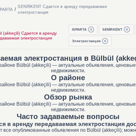
SENİRKENT Сдается в аренду передаваемая
/
SPARTA
электростанция
ISPARTA
SENİRKENT
l (akkeçili) Сдается в аренду
даваемая электростанция
Электростанция
аемая электростанция в Bülbül (akke
айоне Bülbül (akkeçili) — актуальные объявления, ценовые
недвижимости.
О районе
айоне Bülbül (akkeçili) — актуальные объявления, ценовые
недвижимости.
Обзор рынка
айоне Bülbül (akkeçili) — актуальные объявления, ценовые
недвижимости.
Часто задаваемые вопросы
я в аренду передаваемая электростанция досту
 все опубликованные объявления по Bülbül (akkeçili); можн