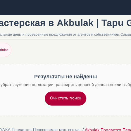
терская в Akbulak | Tapu G
альные цены и проверенные предложения от агентов и собственников. Самый
ulak
×
Результаты не найдены
 убрать сужение по локации, расширить ценовой диапазон или выбр
Очистить поиск
/
Akbulak Продается Пер
YAKA Продается Переносимая мастерская