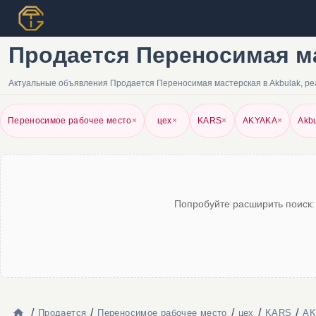
Продается Переносимая мас
Актуальные объявления Продается Переносимая мастерская в Akbulak, ре
Переносимое рабочее место
×
цех
×
KARS
×
AKYAKA
×
Akb
Попробуйте расширить поиск:
/
/
/
/
/
Продается
Переносимое рабочее место
цех
KARS
AK