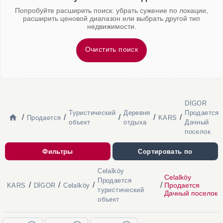
Попробуйте расширить поиск: убрать сужение по локации,
расширить ценовой диапазон или выбрать другой тип
недвижимости.
Очистить поиск
DİGOR
Туристический
Деревня
Продается
/
/
/
/
/
Продается
KARS
объект
отдыха
Дачный
поселок
Фильтры
Сортировать по
Celalköy
Celalköy
Продается
/
/
/
/
Продается
KARS
DİGOR
Celalköy
туристический
Дачный поселок
объект