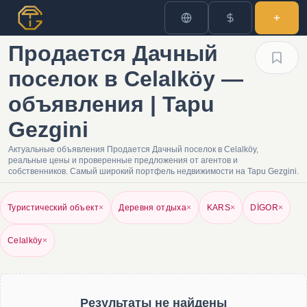
Продается Дачный
поселок в Celalköy —
объявления | Tapu
Gezgini
Актуальные объявления Продается Дачный поселок в Celalköy,
реальные цены и проверенные предложения от агентов и
собственников. Самый широкий портфель недвижимости на Tapu Gezgini.
Туристический объект
×
Деревня отдыха
×
KARS
×
DİGOR
×
Celalköy
×
Результаты не найдены