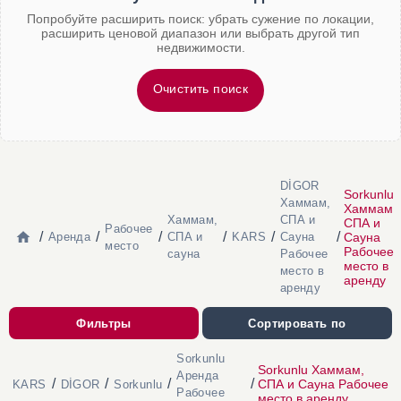
Попробуйте расширить поиск: убрать сужение по локации,
расширить ценовой диапазон или выбрать другой тип
недвижимости.
Очистить поиск
DİGOR
Sorkunlu
Хаммам,
Хаммам,
Хаммам,
СПА и
СПА и
Рабочее
/
/
/
/
/
/
Сауна
Аренда
СПА и
KARS
Сауна
место
Рабочее
сауна
Рабочее
место в
место в
аренду
аренду
Фильтры
Сортировать по
Sorkunlu
Sorkunlu Хаммам,
Аренда
/
/
/
/
СПА и Сауна Рабочее
KARS
DİGOR
Sorkunlu
Рабочее
место в аренду