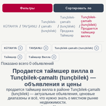
Фильтры
Сортировать по
Tunçbilek-
Tunçbilek-
çamaltı
Tunçbilek-
çamaltı
(tunçbilek)
/
/
/
/
KÜTAHYA
TAVŞANLI
çamaltı
(tunçbilek)
Продается
(tunçbilek)
Продажа
таймшер
Таймшер
вилла
KÜTAHYA
TAVŞANLI
Tunçbilek-çamaltı (tunçbilek)
Таймшер
Таймшер Вилла
Показано всего 0 объявлений
Продается таймшер вилла в
Tunçbilek-çamaltı (tunçbilek) —
объявления и цены
продается таймшер вилла в районе Tunçbilek-çamaltı
(tunçbilek) — актуальные объявления, ценовые
диапазоны и всё, что нужно знать о местном рынке
недвижимости.