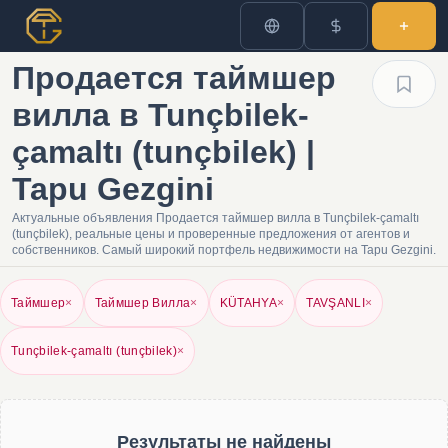
Продается таймшер
вилла в Tunçbilek-
çamaltı (tunçbilek) |
Tapu Gezgini
Актуальные объявления Продается таймшер вилла в Tunçbilek-çamaltı
(tunçbilek), реальные цены и проверенные предложения от агентов и
собственников. Самый широкий портфель недвижимости на Tapu Gezgini.
Таймшер
×
Таймшер Вилла
×
KÜTAHYA
×
TAVŞANLI
×
Tunçbilek-çamaltı (tunçbilek)
×
Результаты не найдены