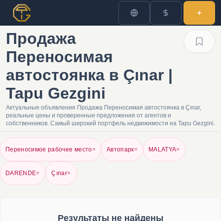
Продажа
Переносимая
автостоянка в Çınar |
Tapu Gezgini
Актуальные объявления Продажа Переносимая автостоянка в Çınar,
реальные цены и проверенные предложения от агентов и
собственников. Самый широкий портфель недвижимости на Tapu Gezgini.
Переносимое рабочее место
×
Автопарк
×
MALATYA
×
DARENDE
×
Çınar
×
Результаты не найдены