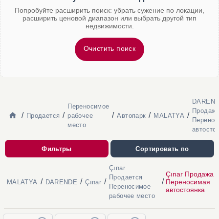
Попробуйте расширить поиск: убрать сужение по локации,
расширить ценовой диапазон или выбрать другой тип
недвижимости.
Очистить поиск
DAREN
Переносимое
Продаж
/
/
/
/
/
Продается
рабочее
Автопарк
MALATYA
Перенос
место
автосто
Фильтры
Сортировать по
Çınar
Çınar Продажа
Продается
/
/
/
/
Переносимая
MALATYA
DARENDE
Çınar
Переносимое
автостоянка
рабочее место