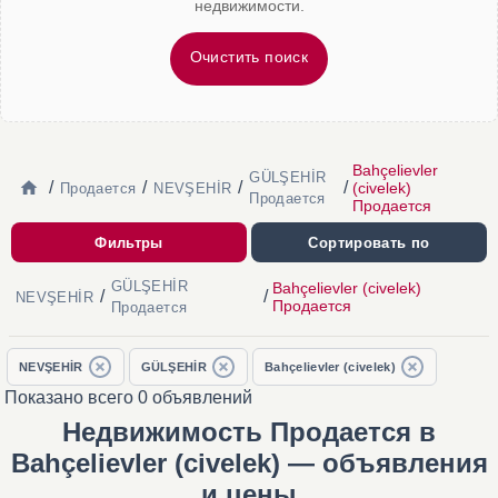
недвижимости.
Очистить поиск
Bahçelievler
GÜLŞEHİR
/
/
/
/
(civelek)
Продается
NEVŞEHİR
Продается
Продается
Фильтры
Сортировать по
GÜLŞEHİR
Bahçelievler (civelek)
/
/
NEVŞEHİR
Продается
Продается
NEVŞEHİR
GÜLŞEHİR
Bahçelievler (civelek)
Показано всего 0 объявлений
Недвижимость Продается в
Bahçelievler (civelek) — объявления
и цены