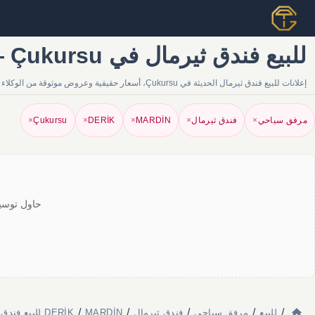
للبيع فندق ثيرمال في Çukursu — إعلانات | Tapu Gezgini
إعلانات للبيع فندق ثيرمال الحديثة في Çukursu، أسعار حقيقية وعروض موثوقة من الوكلاء والمالكين. أوسع محفظة عقارية على Tapu Gezgini.
مرفق سياحي
×
فندق ثيرمال
×
MARDİN
×
DERİK
×
Çukursu
×
حاول توسيع
/
/
/
/
/
للبيع
مرفق سياحي
فندق ثيرمال
MARDİN
DERİK للبيع فندق ثيرمال