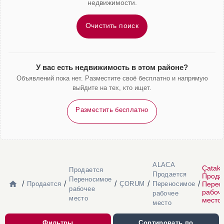
недвижимости.
Очистить поиск
У вас есть недвижимость в этом районе?
Объявлений пока нет. Разместите своё бесплатно и напрямую
выйдите на тех, кто ищет.
Разместить бесплатно
ALACA
Çatak
Продается
Продается
Прода
Переносимое
/
/
/
/
/
Перен
Продается
ÇORUM
Переносимое
рабочее
рабоч
рабочее
место
место
место
Фильтры
Сортировать по