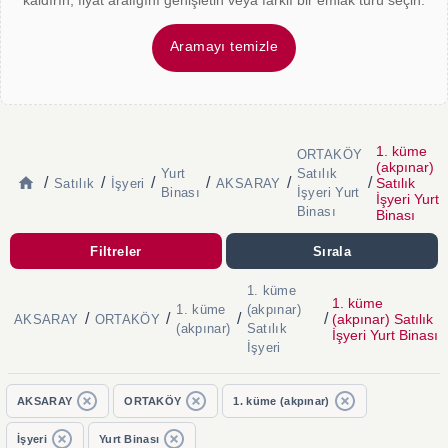
kaldırın, fiyat aralığını genişletin veya farklı bir emlak türü seçin.
Aramayı temizle
1. küme
ORTAKÖY
(akpınar)
Yurt
Satılık
/
/
/
/
/
/
Satılık
Satılık
İşyeri
AKSARAY
Binası
İşyeri Yurt
İşyeri Yurt
Binası
Binası
Filtreler
Sırala
1. küme
1. küme
1. küme
(akpınar)
/
/
/
/
(akpınar) Satılık
AKSARAY
ORTAKÖY
(akpınar)
Satılık
İşyeri Yurt Binası
İşyeri
AKSARAY
ORTAKÖY
1. küme (akpınar)
İşyeri
Yurt Binası