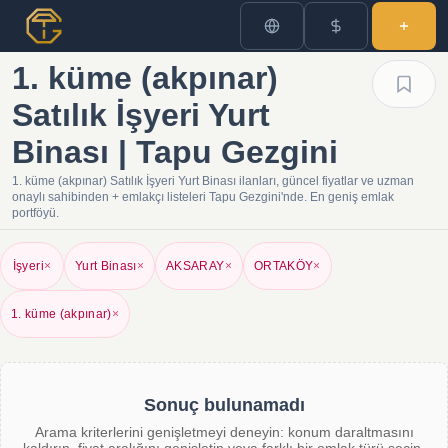
1. küme (akpınar)
Satılık İşyeri Yurt
Binası | Tapu Gezgini
1. küme (akpınar) Satılık İşyeri Yurt Binası ilanları, güncel fiyatlar ve uzman
onaylı sahibinden + emlakçı listeleri Tapu Gezgini'nde. En geniş emlak
portföyü.
İşyeri
×
Yurt Binası
×
AKSARAY
×
ORTAKÖY
×
1. küme (akpınar)
×
Sonuç bulunamadı
Arama kriterlerini genişletmeyi deneyin: konum daraltmasını