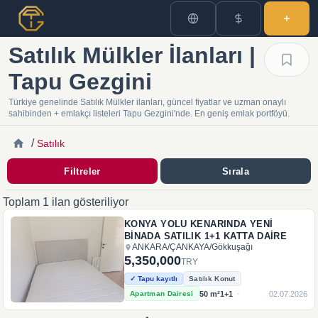
Satılık Mülkler İlanları |
Tapu Gezgini
Türkiye genelinde Satılık Mülkler ilanları, güncel fiyatlar ve uzman onaylı
sahibinden + emlakçı listeleri Tapu Gezgini'nde. En geniş emlak portföyü.
/
Satılık
Filtreler
Sırala
Toplam 1 ilan gösteriliyor
KONYA YOLU KENARINDA YENİ
BİNADA SATILIK 1+1 KATTA DAİRE
ANKARA
/
ÇANKAYA
/
Gökkuşağı
5,350,000
TRY
✓ Tapu kayıtlı
Satılık Konut
·
50
m²
1+1
02.07.2026
Apartman Dairesi