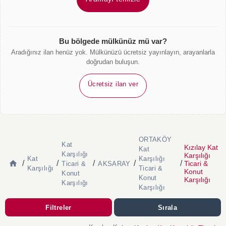
Bu bölgede mülkünüz mü var?
Aradığınız ilan henüz yok. Mülkünüzü ücretsiz yayınlayın, arayanlarla
doğrudan buluşun.
Ücretsiz ilan ver
ORTAKÖY
Kat
Kızılay Kat
Kat
Karşılığı
Karşılığı
Kat
Karşılığı
/
/
/
/
/
Ticari &
Ticari &
AKSARAY
Karşılığı
Ticari &
Konut
Konut
Konut
Karşılığı
Karşılığı
Karşılığı
Filtreler
Sırala