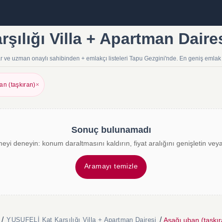
rşılığı Villa + Apartman Daire
tlar ve uzman onaylı sahibinden + emlakçı listeleri Tapu Gezgini'nde. En geniş emlak
an (taşkıran)
×
Sonuç bulunamadı
meyi deneyin: konum daraltmasını kaldırın, fiyat aralığını genişletin veya 
Aramayı temizle
/
/
Aşağı uban (taşkıra
YUSUFELİ Kat Karşılığı Villa + Apartman Dairesi