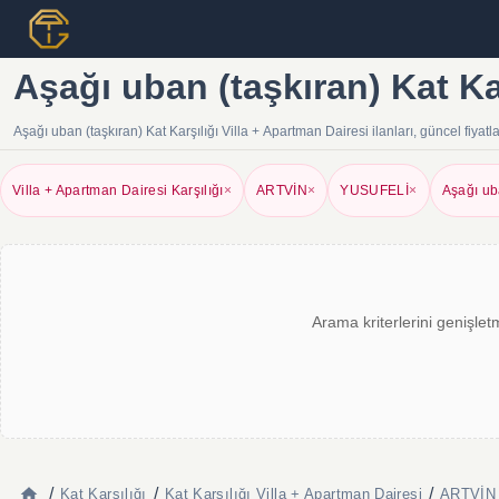
Aşağı uban (taşkıran) Kat Ka
Aşağı uban (taşkıran) Kat Karşılığı Villa + Apartman Dairesi ilanları, güncel fiya
Villa + Apartman Dairesi Karşılığı
×
ARTVİN
×
YUSUFELİ
×
Aşağı ub
Arama kriterlerini genişlet
/
/
/
Kat Karşılığı
Kat Karşılığı Villa + Apartman Dairesi
ARTVİN