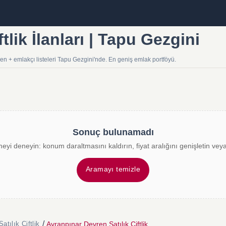
tlik İlanları | Tapu Gezgini
nden + emlakçı listeleri Tapu Gezgini'nde. En geniş emlak portföyü.
Sonuç bulunamadı
meyi deneyin: konum daraltmasını kaldırın, fiyat aralığını genişletin veya 
Aramayı temizle
/
Ayranpınar Devren Satılık Çiftlik
tılık Çiftlik