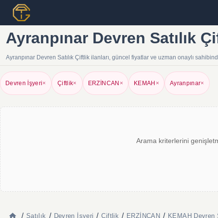
Ayranpınar Devren Satılık Çif
Ayranpınar Devren Satılık Çiftlik ilanları, güncel fiyatlar ve uzman onaylı sahibi
Devren İşyeri
×
Çiftlik
×
ERZİNCAN
×
KEMAH
×
Ayranpınar
×
Arama kriterlerini genişlet
/
/
/
/
/
Satılık
Devren İşyeri
Çiftlik
ERZİNCAN
KEMAH Devren Sa