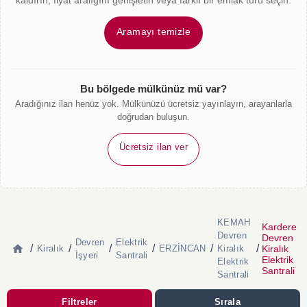
kaldırın, fiyat aralığını genişletin veya farklı bir emlak türü seçin.
Aramayı temizle
Bu bölgede mülkünüz mü var?
Aradığınız ilan henüz yok. Mülkünüzü ücretsiz yayınlayın, arayanlarla
doğrudan buluşun.
Ücretsiz ilan ver
KEMAH
Kardere
Devren
Devren
Devren
Elektrik
/
/
/
/
/
/
Kiralık
Kiralık
ERZİNCAN
Kiralık
İşyeri
Santrali
Elektrik
Elektrik
Santrali
Santrali
Filtreler
Sırala