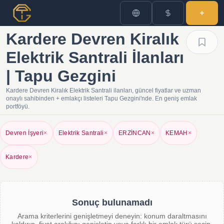
Kardere Devren Kiralık
Elektrik Santrali İlanları
| Tapu Gezgini
Kardere Devren Kiralık Elektrik Santrali ilanları, güncel fiyatlar ve uzman
onaylı sahibinden + emlakçı listeleri Tapu Gezgini'nde. En geniş emlak
portföyü.
Devren İşyeri
×
Elektrik Santrali
×
ERZİNCAN
×
KEMAH
×
Kardere
×
Sonuç bulunamadı
Arama kriterlerini genişletmeyi deneyin: konum daraltmasını