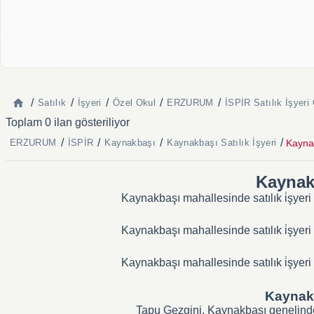
/
/
/
/
/
Satılık
İşyeri
Özel Okul
ERZURUM
İSPİR Satılık İşyeri
Toplam 0 ilan gösteriliyor
/
/
/
/
Kaynak
ERZURUM
İSPİR
Kaynakbaşı
Kaynakbaşı Satılık İşyeri
Kaynakb
Kaynakbaşı mahallesinde satılık i̇şyeri
Kaynakbaşı mahallesinde satılık i̇şyeri
Kaynakbaşı mahallesinde satılık i̇şyeri
Kaynakba
Tapu Gezgini, Kaynakbaşı genelindeki