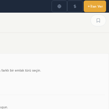
İlan Ver
farklı bir emlak türü seçin.
luşun.