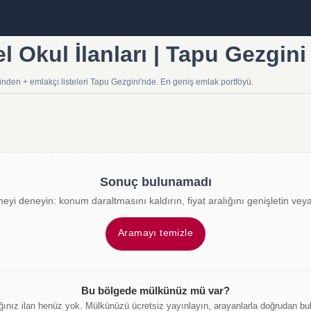
l Okul İlanları | Tapu Gezgini
binden + emlakçı listeleri Tapu Gezgini'nde. En geniş emlak portföyü.
Sonuç bulunamadı
meyi deneyin: konum daraltmasını kaldırın, fiyat aralığını genişletin veya 
Aramayı temizle
Bu bölgede mülkünüz mü var?
ğınız ilan henüz yok. Mülkünüzü ücretsiz yayınlayın, arayanlarla doğrudan bu