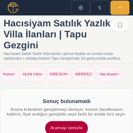
Hacısiyam Satılık Yazlık
Villa İlanları | Tapu
Gezgini
Hacısiyam Satılık Yazlık Villa ilanları, güncel fiyatlar ve uzman onaylı
sahibinden + emlakçı listeleri Tapu Gezgini'nde. En geniş emlak portföyü.
Konut
×
Yazlık Villa
×
GİRESUN
×
MERKEZ
×
Hacısiyam
×
Sonuç bulunamadı
Arama kriterlerini genişletmeyi deneyin: konum daraltmasını
kaldırın, fiyat aralığını genişletin veya farklı bir emlak türü seçin.
Aramayı temizle