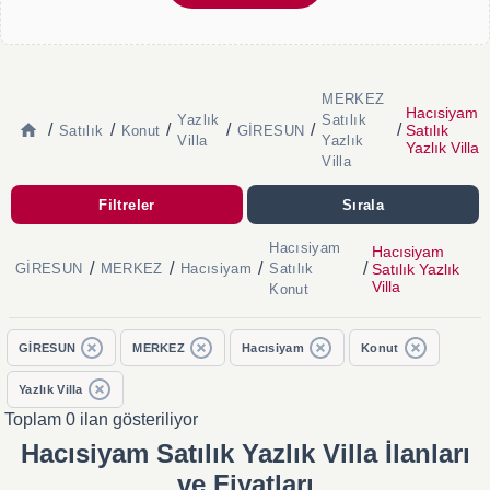
MERKEZ
Hacısiyam
Yazlık
Satılık
/
/
/
/
/
/
Satılık
Satılık
Konut
GİRESUN
Villa
Yazlık
Yazlık Villa
Villa
Filtreler
Sırala
Hacısiyam
Hacısiyam
/
/
/
/
Satılık Yazlık
GİRESUN
MERKEZ
Hacısiyam
Satılık
Villa
Konut
GİRESUN
MERKEZ
Hacısiyam
Konut
Yazlık Villa
Toplam 0 ilan gösteriliyor
Hacısiyam Satılık Yazlık Villa İlanları
ve Fiyatları