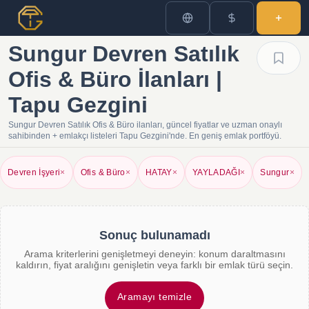
Sungur Devren Satılık
Ofis & Büro İlanları |
Tapu Gezgini
Sungur Devren Satılık Ofis & Büro ilanları, güncel fiyatlar ve uzman onaylı
sahibinden + emlakçı listeleri Tapu Gezgini'nde. En geniş emlak portföyü.
Devren İşyeri
×
Ofis & Büro
×
HATAY
×
YAYLADAĞI
×
Sungur
×
Sonuç bulunamadı
Arama kriterlerini genişletmeyi deneyin: konum daraltmasını
kaldırın, fiyat aralığını genişletin veya farklı bir emlak türü seçin.
Aramayı temizle