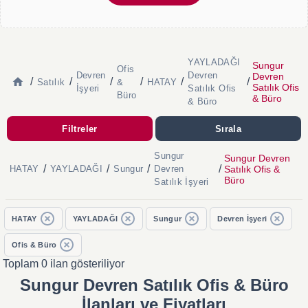
YAYLADAĞI
Sungur
Ofis
Devren
Devren
Devren
/
/
/
/
/
/
Satılık
&
HATAY
Satılık Ofis
İşyeri
Satılık Ofis
Büro
& Büro
& Büro
Filtreler
Sırala
Sungur
Sungur Devren
/
/
/
/
Satılık Ofis &
HATAY
YAYLADAĞI
Sungur
Devren
Büro
Satılık İşyeri
HATAY
YAYLADAĞI
Sungur
Devren İşyeri
Ofis & Büro
Toplam 0 ilan gösteriliyor
Sungur Devren Satılık Ofis & Büro
İlanları ve Fiyatları