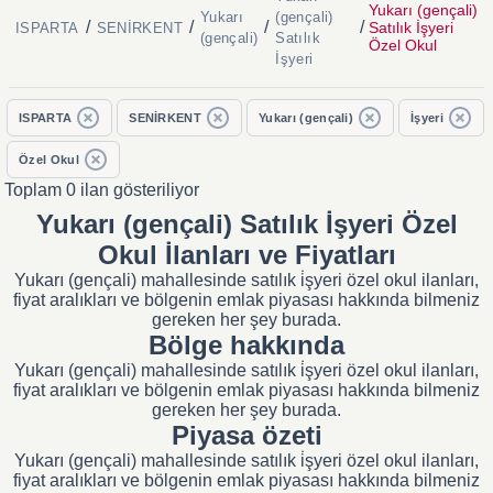
Yukarı (gençali)
Yukarı
(gençali)
/
/
/
/
Satılık İşyeri
ISPARTA
SENİRKENT
(gençali)
Satılık
Özel Okul
İşyeri
ISPARTA
SENİRKENT
Yukarı (gençali)
İşyeri
Özel Okul
Toplam 0 ilan gösteriliyor
Yukarı (gençali) Satılık İşyeri Özel
Okul İlanları ve Fiyatları
Yukarı (gençali) mahallesinde satılık i̇şyeri özel okul ilanları,
fiyat aralıkları ve bölgenin emlak piyasası hakkında bilmeniz
gereken her şey burada.
Bölge hakkında
Yukarı (gençali) mahallesinde satılık i̇şyeri özel okul ilanları,
fiyat aralıkları ve bölgenin emlak piyasası hakkında bilmeniz
gereken her şey burada.
Piyasa özeti
Yukarı (gençali) mahallesinde satılık i̇şyeri özel okul ilanları,
fiyat aralıkları ve bölgenin emlak piyasası hakkında bilmeniz