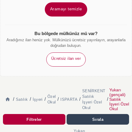
Aramayı temizle
Bu bölgede mülkünüz mü var?
Aradığınız ilan henüz yok. Mülkünüzü ücretsiz yayınlayın, arayanlarla
doğrudan buluşun.
Ücretsiz ilan ver
Yukarı
SENİRKENT
(gençali)
Özel
Satılık
/
/
/
/
/
/
Satılık
Satılık
İşyeri
ISPARTA
Okul
İşyeri Özel
İşyeri Özel
Okul
Okul
Filtreler
Sırala
Yukarı