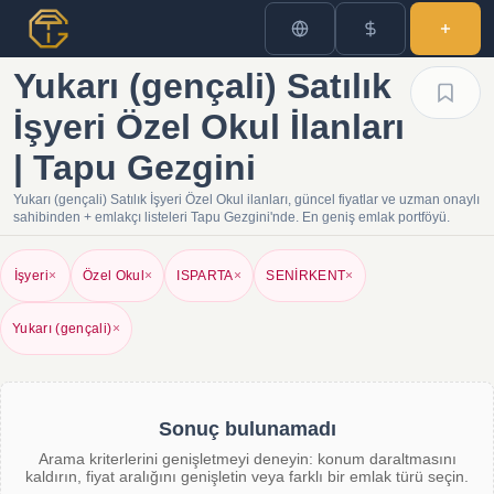
Yukarı (gençali) Satılık
İşyeri Özel Okul İlanları
| Tapu Gezgini
Yukarı (gençali) Satılık İşyeri Özel Okul ilanları, güncel fiyatlar ve uzman onaylı
sahibinden + emlakçı listeleri Tapu Gezgini'nde. En geniş emlak portföyü.
İşyeri
×
Özel Okul
×
ISPARTA
×
SENİRKENT
×
Yukarı (gençali)
×
Sonuç bulunamadı
Arama kriterlerini genişletmeyi deneyin: konum daraltmasını
kaldırın, fiyat aralığını genişletin veya farklı bir emlak türü seçin.