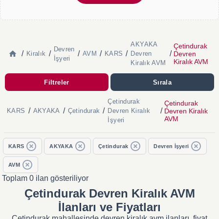
AKYAKA
Çetindurak
Devren
/
/
/
/
/
/
Devren
Kiralık
AVM
KARS
Devren
İşyeri
Kiralık AVM
Kiralık AVM
Filtreler
Sırala
Çetindurak
Çetindurak
/
/
/
/
Devren Kiralık
KARS
AKYAKA
Çetindurak
Devren Kiralık
AVM
İşyeri
KARS
AKYAKA
Çetindurak
Devren İşyeri
AVM
Toplam 0 ilan gösteriliyor
Çetindurak Devren Kiralık AVM
İlanları ve Fiyatları
Çetindurak mahallesinde devren kiralık avm ilanları, fiyat