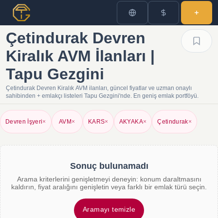
Çetindurak Devren
Kiralık AVM İlanları |
Tapu Gezgini
Çetindurak Devren Kiralık AVM ilanları, güncel fiyatlar ve uzman onaylı
sahibinden + emlakçı listeleri Tapu Gezgini'nde. En geniş emlak portföyü.
Devren İşyeri
×
AVM
×
KARS
×
AKYAKA
×
Çetindurak
×
Sonuç bulunamadı
Arama kriterlerini genişletmeyi deneyin: konum daraltmasını
kaldırın, fiyat aralığını genişletin veya farklı bir emlak türü seçin.
Aramayı temizle