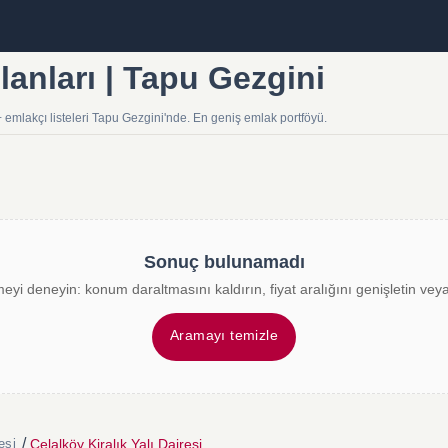
İlanları | Tapu Gezgini
 + emlakçı listeleri Tapu Gezgini'nde. En geniş emlak portföyü.
Sonuç bulunamadı
meyi deneyin: konum daraltmasını kaldırın, fiyat aralığını genişletin veya 
Aramayı temizle
/
Celalköy Kiralık Yalı Dairesi
esi