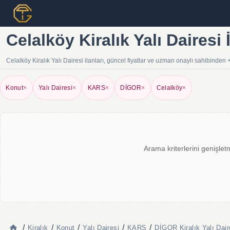
Celalköy Kiralık Yalı Dairesi 
Celalköy Kiralık Yalı Dairesi ilanları, güncel fiyatlar ve uzman onaylı sahibinden
Konut
×
Yalı Dairesi
×
KARS
×
DİGOR
×
Celalköy
×
Arama kriterlerini genişlet
/
/
/
/
/
Kiralık
Konut
Yalı Dairesi
KARS
DİGOR Kiralık Yalı Dair