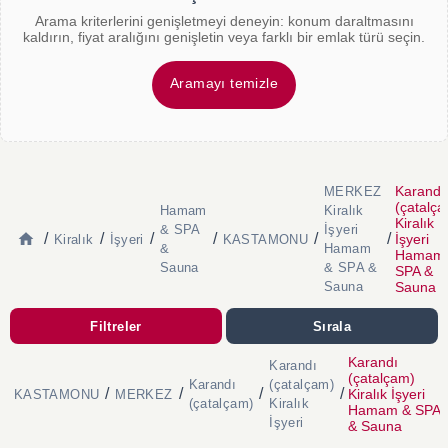
Arama kriterlerini genişletmeyi deneyin: konum daraltmasını
kaldırın, fiyat aralığını genişletin veya farklı bir emlak türü seçin.
Aramayı temizle
Karandı
MERKEZ
(çatalç
Hamam
Kiralık
Kiralık
& SPA
İşyeri
/
/
/
/
/
/
İşyeri
Kiralık
İşyeri
KASTAMONU
&
Hamam
Hamam
Sauna
& SPA &
SPA &
Sauna
Sauna
Filtreler
Sırala
Karandı
Karandı
(çatalçam)
Karandı
(çatalçam)
/
/
/
/
Kiralık İşyeri
KASTAMONU
MERKEZ
(çatalçam)
Kiralık
Hamam & SPA
İşyeri
& Sauna