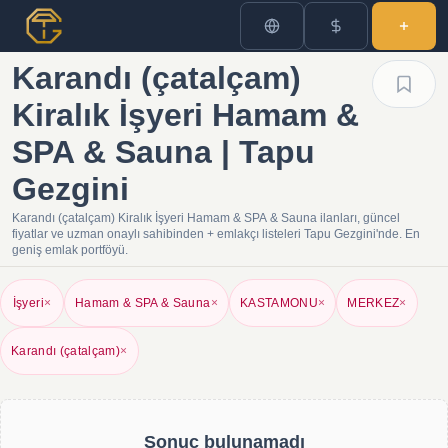
Karandı (çatalçam)
Kiralık İşyeri Hamam &
SPA & Sauna | Tapu
Gezgini
Karandı (çatalçam) Kiralık İşyeri Hamam & SPA & Sauna ilanları, güncel
fiyatlar ve uzman onaylı sahibinden + emlakçı listeleri Tapu Gezgini'nde. En
geniş emlak portföyü.
İşyeri
×
Hamam & SPA & Sauna
×
KASTAMONU
×
MERKEZ
×
Karandı (çatalçam)
×
Sonuç bulunamadı