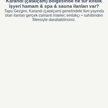
Karandı (çatalçam) bölgesinde ne tür kiralık
i̇şyeri hamam & spa & sauna ilanları var?
Tapu Gezgini, Karandı (çatalçam) genelindeki tüm yayında
olan ilanları gerçek-zamanlı listeler; emlakçı + sahibinden
filtresiyle daraltabilirsiniz.