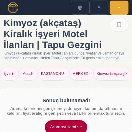
Kimyoz (akçataş)
Kiralık İşyeri Motel
İlanları | Tapu Gezgini
Kimyoz (akçataş) Kiralık İşyeri Motel ilanları, güncel fiyatlar ve uzman onaylı
sahibinden + emlakçı listeleri Tapu Gezgini'nde. En geniş emlak portföyü.
İşyeri
×
Motel
×
KASTAMONU
×
MERKEZ
×
Kimyoz (akçataş)
×
Sonuç bulunamadı
Arama kriterlerini genişletmeyi deneyin: konum daraltmasını
kaldırın, fiyat aralığını genişletin veya farklı bir emlak türü seçin.
Aramayı temizle