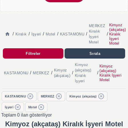
Kimyoz
MERKEZ
(akçataş)
Kiralık
/
/
/
/
/
/
Kiralık
Kiralık
İşyeri
Motel
KASTAMONU
İşyeri
İşyeri
Motel
Motel
Filtreler
Sırala
Kimyoz
Kimyoz
Kimyoz
(akçataş)
(akçataş)
/
/
/
/
KASTAMONU
MERKEZ
Kiralık İşyeri
(akçataş)
Kiralık
Motel
İşyeri
KASTAMONU
MERKEZ
Kimyoz (akçataş)
İşyeri
Motel
Toplam 0 ilan gösteriliyor
Kimyoz (akçataş) Kiralık İşyeri Motel